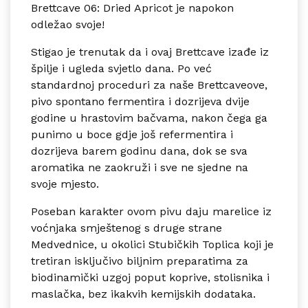
Brettcave 06: Dried Apricot je napokon
odležao svoje!
Stigao je trenutak da i ovaj Brettcave izađe iz
špilje i ugleda svjetlo dana. Po već
standardnoj proceduri za naše Brettcaveove,
pivo spontano fermentira i dozrijeva dvije
godine u hrastovim bačvama, nakon čega ga
punimo u boce gdje još refermentira i
dozrijeva barem godinu dana, dok se sva
aromatika ne zaokruži i sve ne sjedne na
svoje mjesto.
Poseban karakter ovom pivu daju marelice iz
voćnjaka smještenog s druge strane
Medvednice, u okolici Stubičkih Toplica koji je
tretiran isključivo biljnim preparatima za
biodinamički uzgoj poput koprive, stolisnika i
maslačka, bez ikakvih kemijskih dodataka.