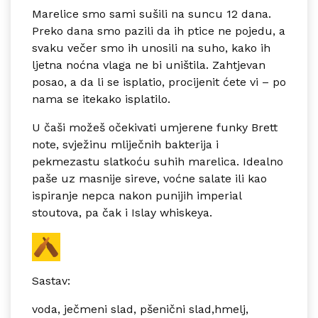
Marelice smo sami sušili na suncu 12 dana.
Preko dana smo pazili da ih ptice ne pojedu, a
svaku večer smo ih unosili na suho, kako ih
ljetna noćna vlaga ne bi uništila. Zahtjevan
posao, a da li se isplatio, procijenit ćete vi – po
nama se itekako isplatilo.
U čaši možeš očekivati umjerene funky Brett
note, svježinu mliječnih bakterija i
pekmezastu slatkoću suhih marelica. Idealno
paše uz masnije sireve, voćne salate ili kao
ispiranje nepca nakon punijih imperial
stoutova, pa čak i Islay whiskeya.
Sastav:
voda, ječmeni slad, pšenični slad,hmelj,