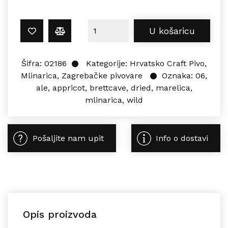
Mlinarica BRETTCAVE 06 0,375L kol
U košaricu
Šifra:
02186
Kategorije:
Hrvatsko Craft Pivo
,
Mlinarica
,
Zagrebačke pivovare
Oznaka:
06
,
ale
,
appricot
,
brettcave
,
dried
,
marelica
,
mlinarica
,
wild
Pošaljite nam upit
Info o dostavi
Opis proizvoda