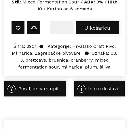
Stil:
Mixed Fermentation
Sour
/
ABV:
8% /
IBU:
10 / Karton od 6 komada
Mlinarica BRETTCAVE 03: WILD PLU
U košaricu
Šifra:
2901
Kategorije:
Hrvatsko Craft Pivo
,
Mlinarica
,
Zagrebačke pivovare
Oznaka:
03
,
3
,
brettcave
,
brusnica
,
cranberry
,
mixed
fermentation sour
,
mlinarica
,
plum
,
šljiva
Pošaljite nam upit
Info o dostavi