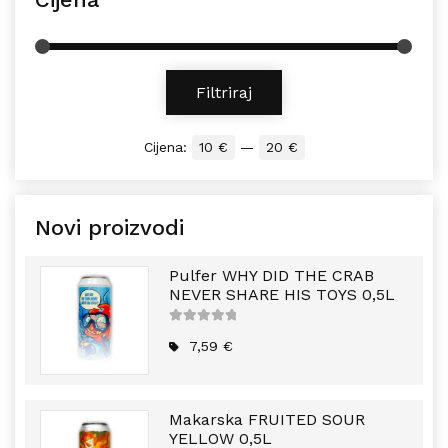
Min cijena
Maks cijena
Filtriraj
Cijena:
10 €
—
20 €
Novi proizvodi
Pulfer WHY DID THE CRAB
NEVER SHARE HIS TOYS 0,5L
5
out of
5
7,59
€
Makarska FRUITED SOUR
YELLOW 0,5L