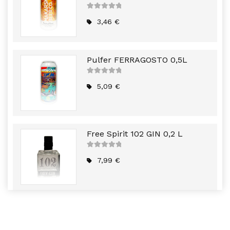
5
out of
5
3,46
€
Pulfer FERRAGOSTO 0,5L
5
out of
5
5,09
€
Free Spirit 102 GIN 0,2 L
5
out of
5
7,99
€