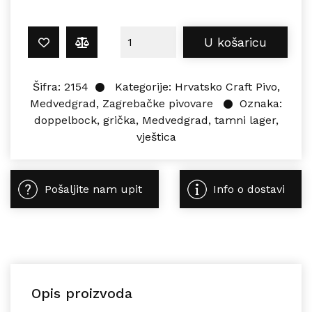
Medvedgrad GRIČKA VJEŠTICA 0,5L 
U košaricu
Šifra:
2154
Kategorije:
Hrvatsko Craft Pivo
,
Medvedgrad
,
Zagrebačke pivovare
Oznaka:
doppelbock
,
grička
,
Medvedgrad
,
tamni lager
,
vještica
Pošaljite nam upit
Info o dostavi
Opis proizvoda