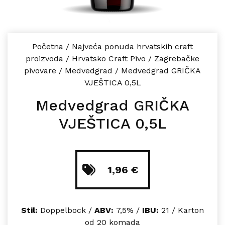
Početna
/
Najveća ponuda hrvatskih craft
proizvoda
/
Hrvatsko Craft Pivo
/
Zagrebačke
pivovare
/
Medvedgrad
/
Medvedgrad GRIČKA
VJEŠTICA 0,5L
Medvedgrad GRIČKA
VJEŠTICA 0,5L
1,96
€
Stil:
Doppelbock /
ABV:
7,5% /
IBU:
21 / Karton
od 20 komada