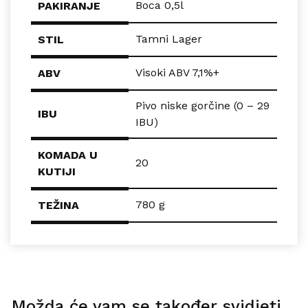
Boca 0,5l
PAKIRANJE
Tamni Lager
STIL
Visoki ABV 7,1%+
ABV
Pivo niske gorčine (0 – 29
IBU
IBU)
KOMADA U
20
KUTIJI
780 g
TEŽINA
Možda će vam se također svidjeti…