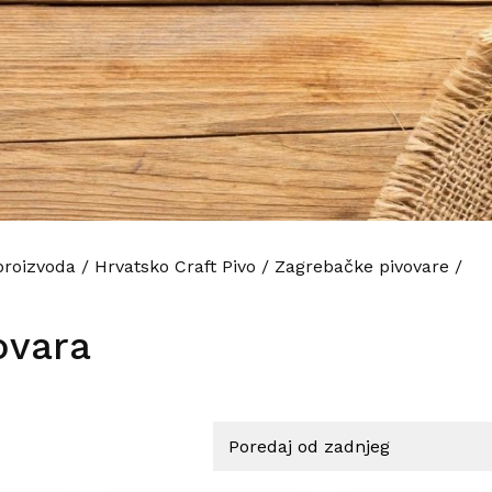
proizvoda
/
Hrvatsko Craft Pivo
/
Zagrebačke pivovare
/
ovara
najnovijem