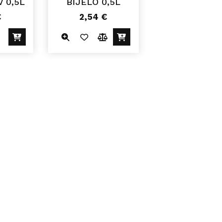
 0,5L
BIJELO 0,5L
€
2,54
€