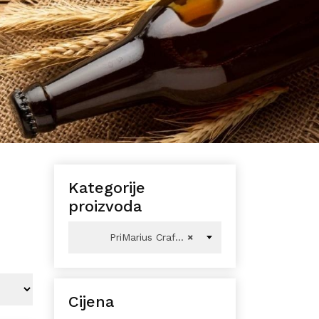
Kategorije
proizvoda
PriMarius Craft Pivovara
×
Cijena