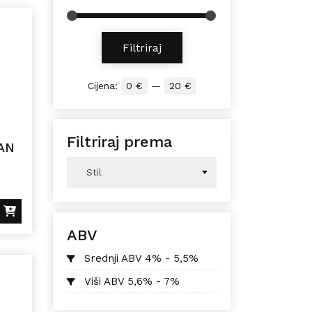
Min cijena
Maks cijena
Filtriraj
Cijena:
0 €
—
20 €
Filtriraj prema
AN
Stil
ABV
Srednji ABV 4% - 5,5%
Viši ABV 5,6% - 7%