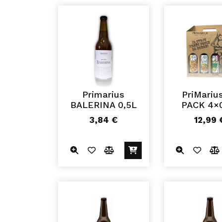
Primarius
PriMariu
BALERINA 0,5L
PACK 4×
3,84
€
12,99