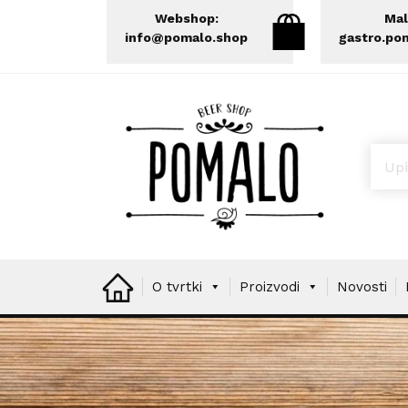
Webshop:
Mal
info@pomalo.shop
gastro.po
Prod
O tvrtki
Proizvodi
Novosti