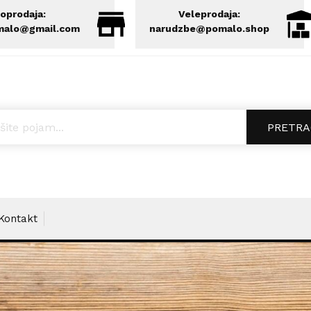
oprodaja:
Veleprodaja:
malo@gmail.com
narudzbe@pomalo.shop
ucts search
PRETRA
Kontakt