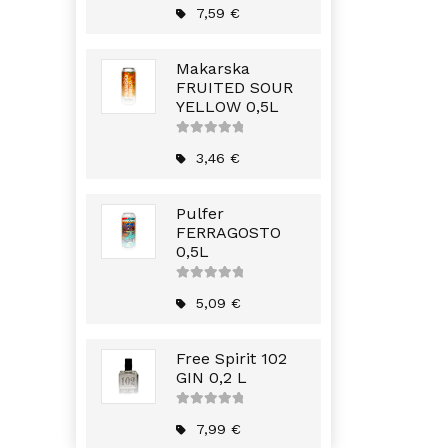
5
7,59
€
Makarska
FRUITED SOUR
YELLOW 0,5L
5
out of
5
3,46
€
Pulfer
FERRAGOSTO
0,5L
5
out of
5
5,09
€
Free Spirit 102
GIN 0,2 L
5
out of
5
7,99
€