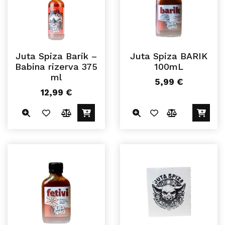
Juta Spiza Barik –
Juta Spiza BARIK
Babina rizerva 375
100mL
ml
5,99
€
12,99
€