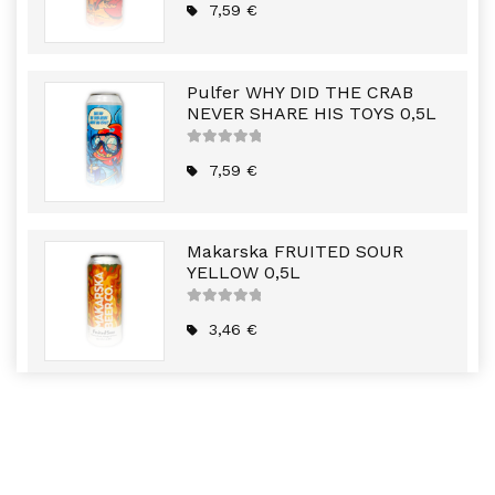
5
7,59
€
Pulfer WHY DID THE CRAB
NEVER SHARE HIS TOYS 0,5L
5
out of
5
7,59
€
Makarska FRUITED SOUR
YELLOW 0,5L
5
out of
5
3,46
€