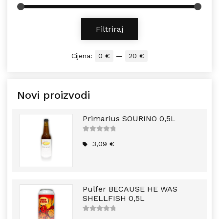
Min cijena
Maks cijena
Filtriraj
Cijena:
0 €
—
20 €
Novi proizvodi
Primarius SOURINO 0,5L
5
out of
5
3,09
€
Pulfer BECAUSE HE WAS
SHELLFISH 0,5L
5
out of