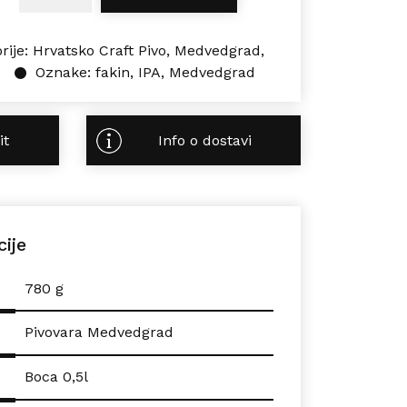
rije:
Hrvatsko Craft Pivo
,
Medvedgrad
,
e
Oznake:
fakin
,
IPA
,
Medvedgrad
it
Info o dostavi
cije
780 g
Pivovara Medvedgrad
Boca 0,5l