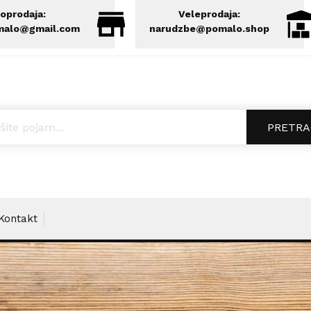
oprodaja:
Veleprodaja:
malo@gmail.com
narudzbe@pomalo.shop
ucts search
PRETRA
Kontakt