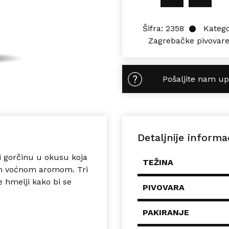
Šifra:
2358
Katego
Zagrebačke pivovar
Pošaljite nam up
Detaljnije informa
 i gorčinu u okusu koja
TEŽINA
tom voćnom aromom. Tri
e hmelji kako bi se
PIVOVARA
PAKIRANJE