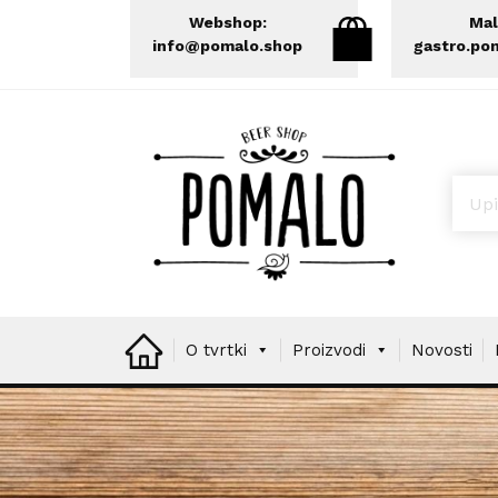
Webshop:
Mal
info@pomalo.shop
gastro.po
Prod
O tvrtki
Proizvodi
Novosti