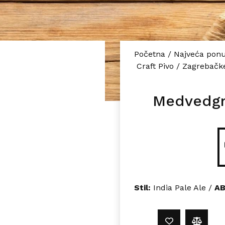
Početna
/
Najveća ponu
Craft Pivo
/
Zagrebačke
Medvedgr
Stil:
India Pale Ale /
A