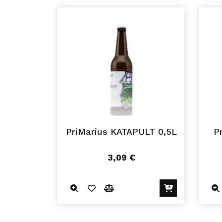
PriMarius KATAPULT 0,5L
P
3,09
€