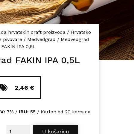
da hrvatskih craft proizvoda
/
Hrvatsko
 pivovare
/
Medvedgrad
/
Medvedgrad
FAKIN IPA 0,5L
ad FAKIN IPA 0,5L
2,46
€
BV:
7% /
IBU:
55 / Karton od 20 komada
Medvedgrad FAKIN IPA 0,5L količina
U košaricu