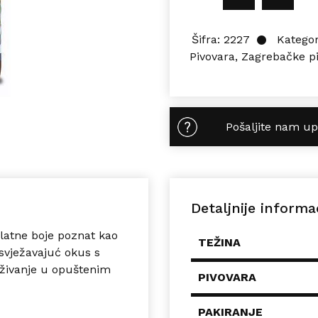
Šifra:
2227
Kategor
Pivovara
,
Zagrebačke p
Pošaljite nam up
Detaljnije informa
zlatne boje poznat kao
TEŽINA
osvježavajuć okus s
živanje u opuštenim
PIVOVARA
PAKIRANJE