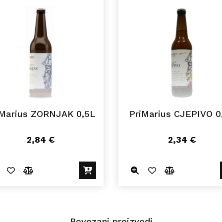
iMarius ZORNJAK 0,5L
PriMarius CJEPIVO 0
2,84
€
2,34
€
Povezani proizvodi