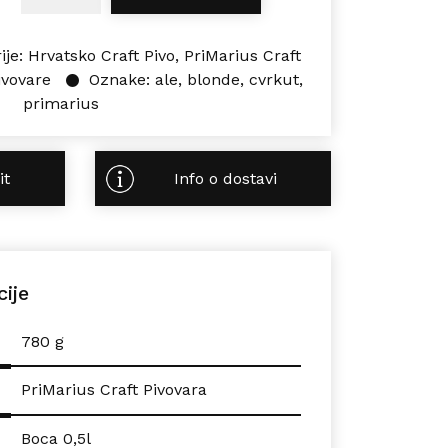
ije:
Hrvatsko Craft Pivo
,
PriMarius Craft
ivovare
Oznake:
ale
,
blonde
,
cvrkut
,
primarius
it
Info o dostavi
cije
780 g
PriMarius Craft Pivovara
Boca 0,5l