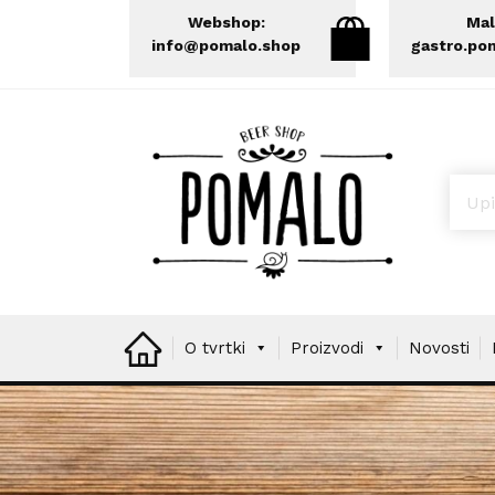
Webshop:
Mal
info@pomalo.shop
gastro.po
Prod
O tvrtki
Proizvodi
Novosti