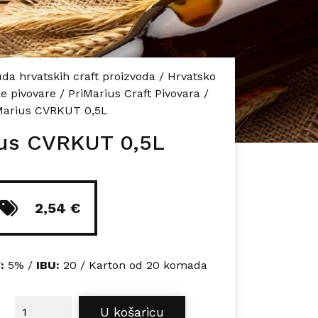
da hrvatskih craft proizvoda
/
Hrvatsko
e pivovare
/
PriMarius Craft Pivovara
/
Marius CVRKUT 0,5L
ius CVRKUT 0,5L
2,54
€
:
5% /
IBU:
20 / Karton od 20 komada
PriMarius CVRKUT 0,5L količina
U košaricu