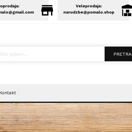
oprodaja:
Veleprodaja:
malo@gmail.com
narudzbe@pomalo.shop
ucts search
PRETRA
Kontakt