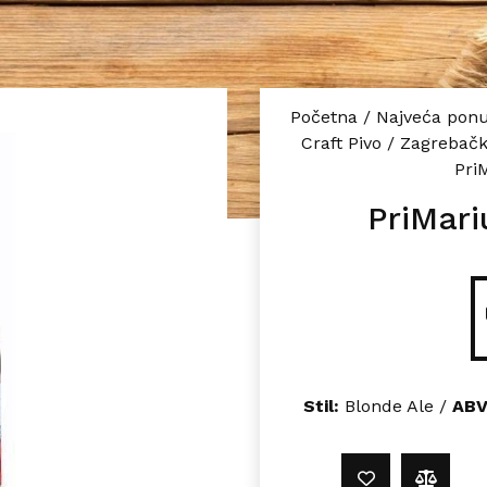
Početna
/
Najveća ponu
Craft Pivo
/
Zagrebačk
Pri
PriMar
Stil:
Blonde Ale /
ABV