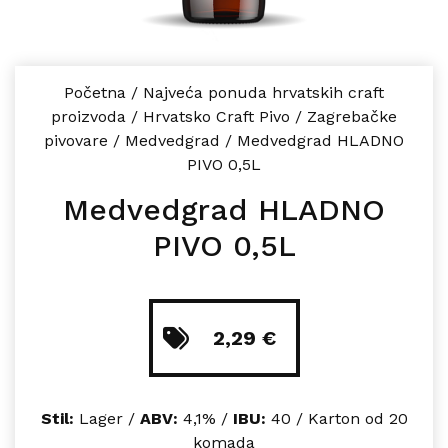
Početna
/
Najveća ponuda hrvatskih craft
proizvoda
/
Hrvatsko Craft Pivo
/
Zagrebačke
pivovare
/
Medvedgrad
/
Medvedgrad HLADNO
PIVO 0,5L
Medvedgrad HLADNO
PIVO 0,5L
2,29
€
Stil:
Lager /
ABV:
4,1% /
IBU:
40 / Karton od 20
komada