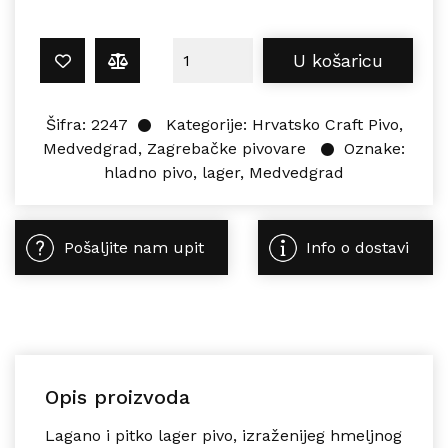
Medvedgrad HLADNO PIVO 0,5L koli
U košaricu
Šifra:
2247
Kategorije:
Hrvatsko Craft Pivo
,
Medvedgrad
,
Zagrebačke pivovare
Oznake:
hladno pivo
,
lager
,
Medvedgrad
Pošaljite nam upit
Info o dostavi
Opis proizvoda
Lagano i pitko
lager
pivo, izraženijeg hmeljnog