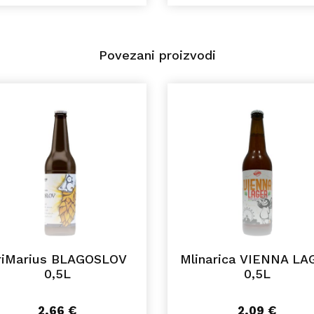
Povezani proizvodi
riMarius BLAGOSLOV
Mlinarica VIENNA LA
0,5L
0,5L
2,66
€
2,09
€