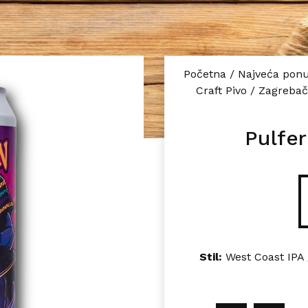
Početna
/
Najveća ponu
Craft Pivo
/
Zagrebač
Pulfe
Stil:
West Coast IPA