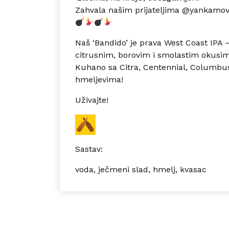
Zahvala našim prijateljima
@yankamov
Naš ‘Bandido’ je prava West Coast IPA 
citrusnim, borovim i smolastim okusim
Kuhano sa Citra, Centennial, Columbus
hmeljevima!
Uživajte!
Sastav:
voda, ječmeni slad, hmelj, kvasac