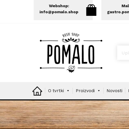
Webshop:
Mal
info@pomalo.shop
gastro.po
Prod
O tvrtki
Proizvodi
Novosti