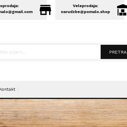
oprodaja:
Veleprodaja:
malo@gmail.com
narudzbe@pomalo.shop
ucts search
PRETRA
Kontakt