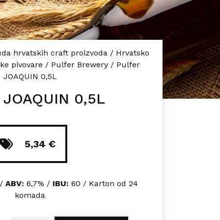
da hrvatskih craft proizvoda
/
Hrvatsko
ke pivovare
/
Pulfer Brewery
/
Pulfer
JOAQUIN 0,5L
r JOAQUIN 0,5L
5,34
€
 /
ABV:
6,7% /
IBU:
60 / Karton od 24
komada