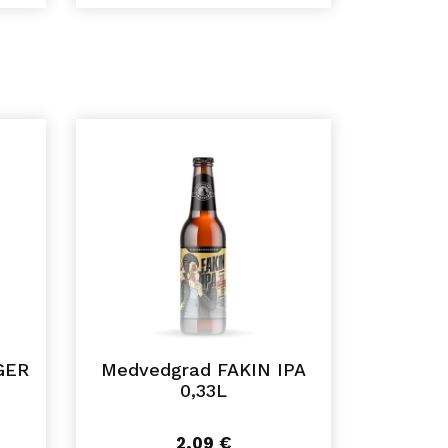
GER
Medvedgrad FAKIN IPA
0,33L
2,09
€