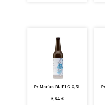
PriMarius BIJELO 0,5L
P
2,54
€