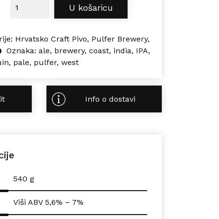
Pulfer JOAQUIN 0,5L količina
U košaricu
ije:
Hrvatsko Craft Pivo
,
Pulfer Brewery
,
Oznaka:
ale
,
brewery
,
coast
,
india
,
IPA
,
uin
,
pale
,
pulfer
,
west
it
Info o dostavi
cije
540 g
Viši ABV 5,6% – 7%