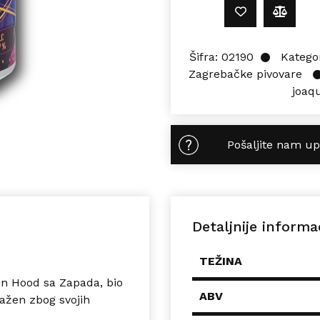
Šifra:
02190
Kategor
Zagrebačke pivovare
joaq
Pošaljite nam up
Detaljnije informa
TEŽINA
in Hood sa Zapada, bio
ABV
ažen zbog svojih