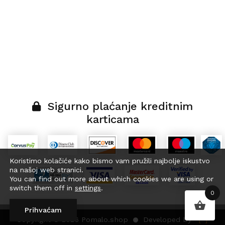
Sigurno plaćanje kreditnim
karticama
Koristimo kolačiće kako bismo vam pružili najbolje iskustvo
na našoj web stranici.
You can find out more about which cookies we are using or
switch them off in
settings
.
0
Prihvaćam
{ }
Developed by
Copyright © 2026 Pomalo.shop