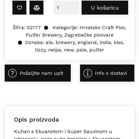
Pulfer LIZZY KISS 0,5L količina
U košaricu
Šifra:
02177
Kategorije:
Hrvatsko Craft Pivo
,
Pulfer Brewery
,
Zagrebačke pivovare
Oznaka:
ale
,
brewery
,
england
,
india
,
kiss
,
lizzy
,
neipa
,
new
,
pale
,
pulfer
Pošaljite nam upit
Info o dostavi
Opis proizvoda
Kuhan s Ekuanotom i Super Sauvinom u
whirpoolu, nego suho hmeljen s Ekuanotom,