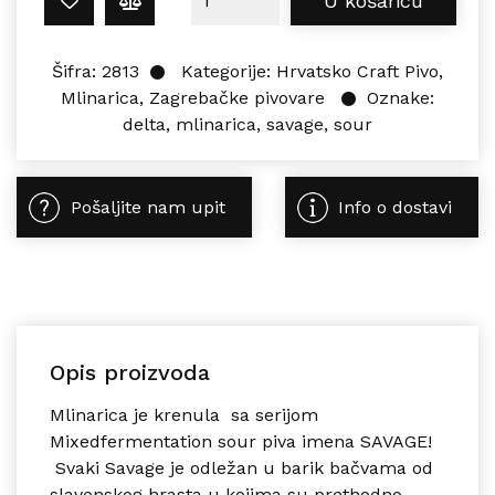
U košaricu
Šifra:
2813
Kategorije:
Hrvatsko Craft Pivo
,
Mlinarica
,
Zagrebačke pivovare
Oznake:
delta
,
mlinarica
,
savage
,
sour
Pošaljite nam upit
Info o dostavi
Opis proizvoda
Mlinarica je krenula sa serijom
Mixedfermentation sour piva imena SAVAGE!
Svaki Savage je odležan u barik bačvama od
slavonskog hrasta u kojima su prethodno