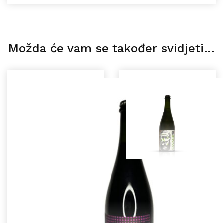
Možda će vam se također svidjeti…
Mlinarica SAVAGE
α 0,75L
12,59
€