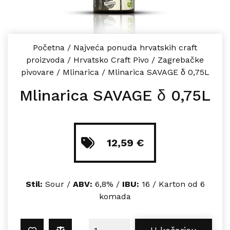
Početna
/
Najveća ponuda hrvatskih craft
proizvoda
/
Hrvatsko Craft Pivo
/
Zagrebačke
pivovare
/
Mlinarica
/
Mlinarica SAVAGE δ 0,75L
Mlinarica SAVAGE δ 0,75L
12,59
€
Stil:
Sour /
ABV:
6,8% /
IBU:
16 / Karton od 6
komada
Mlinarica SAVAGE δ 0,75L količina