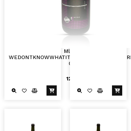
Mlinarica
WEDONTKNOWWHATITISBUTITHASBLACKBER
0,75L
12,59
€