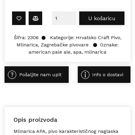
Mlinarica AMERICAN PALE ALE 0,5L 
U košaricu
Šifra:
2306
Kategorije:
Hrvatsko Craft Pivo
,
Mlinarica
,
Zagrebačke pivovare
Oznake:
american pale ale
,
apa
,
mlinarica
Pošaljite nam upit
Info o dostavi
Opis proizvoda
Mlinarica
APA
, pivo karakterističnog naglaska