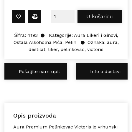
Aura VICTORIS PELINKOVAC 0,5L ko
U košaricu
Šifra:
4193
Kategorije:
Aura Likeri i Ginovi
,
Ostala Alkoholna Pića
,
Pelin
Oznaka:
aura
,
destilat
,
liker
,
pelinkovac
,
victoris
Pošaljite nam upit
Info o dostavi
Opis proizvoda
Aura Premium Pelinkovac Victoris je vrhunski