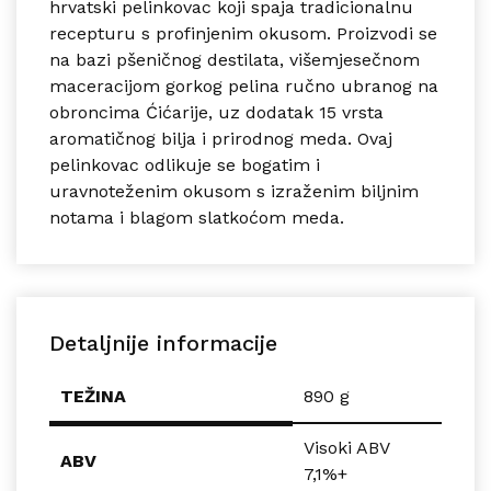
hrvatski pelinkovac koji spaja tradicionalnu
recepturu s profinjenim okusom.
Proizvodi se
na bazi pšeničnog destilata, višemjesečnom
maceracijom gorkog pelina ručno ubranog na
obroncima Ćićarije, uz dodatak 15 vrsta
aromatičnog bilja i prirodnog meda.
Ovaj
pelinkovac odlikuje se bogatim i
uravnoteženim okusom s izraženim biljnim
notama i blagom slatkoćom meda.
Detaljnije informacije
TEŽINA
890 g
Visoki ABV
ABV
7,1%+