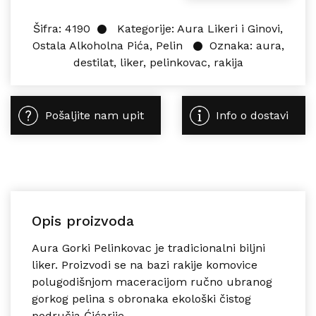
Šifra:
4190
Kategorije:
Aura Likeri i Ginovi
,
Ostala Alkoholna Pića
,
Pelin
Oznaka:
aura
,
destilat
,
liker
,
pelinkovac
,
rakija
Pošaljite nam upit
Info o dostavi
Opis proizvoda
Aura Gorki Pelinkovac je tradicionalni biljni
liker. Proizvodi se na bazi rakije komovice
polugodišnjom maceracijom ručno ubranog
gorkog pelina s obronaka ekološki čistog
područja Ćićarije.