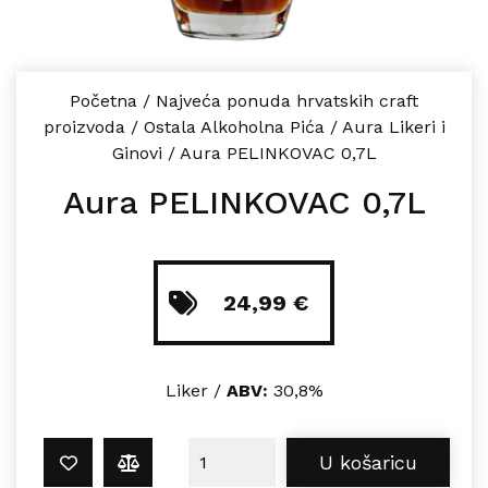
Početna
/
Najveća ponuda hrvatskih craft
proizvoda
/
Ostala Alkoholna Pića
/
Aura Likeri i
Ginovi
/
Aura PELINKOVAC 0,7L
Aura PELINKOVAC 0,7L
24,99
€
Liker /
ABV:
30,8%
Aura PELINKOVAC 0,7L količina
U košaricu