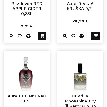
Buzdovan RED
Aura DIVLJA
APPLE CIDER
KRUŠKA 0,7L
0,33L
24,99
€
2,21
€
Aura PELINKOVAC
Guerilla
0,7L
Moonshine Dry
Hill Berry Gin 0,2L