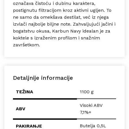
označava čistoću i dubinu karaktera,
postignutu filtracijom kroz aktivni ugljen. To
ne samo da omekšava destilat, već iz njega
izvlači najbolje biljne note. Zahvaljujući jačini i
bogatstvu okusa, Karbun Navy idealan je za
koktele s izraženim profilom i snažnim
završetkom.
Detaljnije informacije
TEŽINA
1100 g
Visoki ABV
ABV
7,1%+
Butelja 0,5L
PAKIRANJE