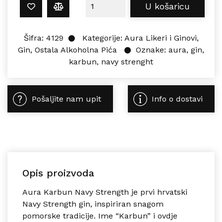
Aura KARBUN NAVY STRENGHT 0,5L
U košaricu
Šifra:
4129
Kategorije:
Aura Likeri i Ginovi
,
Gin
,
Ostala Alkoholna Pića
Oznake:
aura
,
gin
,
karbun
,
navy strenght
Pošaljite nam upit
Info o dostavi
Opis proizvoda
Aura Karbun Navy Strength je prvi hrvatski
Navy Strength gin, inspiriran snagom
pomorske tradicije. Ime “Karbun” i ovdje