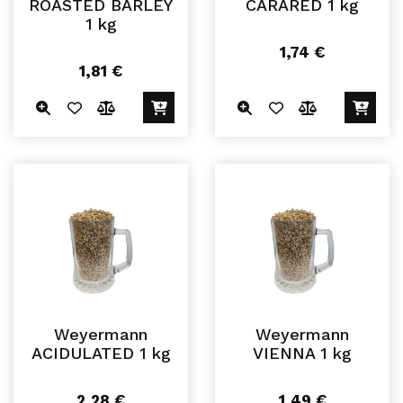
ROASTED BARLEY
CARARED 1 kg
1 kg
1,74
€
1,81
€
Weyermann
Weyermann
ACIDULATED 1 kg
VIENNA 1 kg
2,28
€
1,49
€