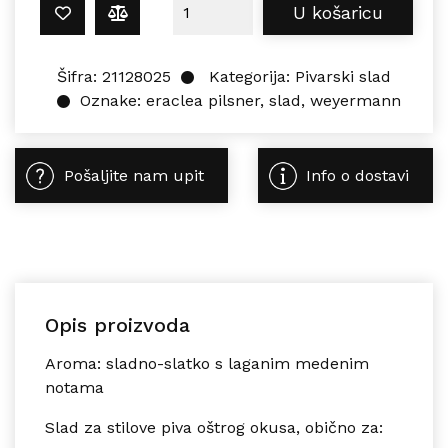
Weyermann ERACLEA PILSNER 1 kg 
U košaricu
Šifra:
21128025
Kategorija:
Pivarski slad
Oznake:
eraclea pilsner
,
slad
,
weyermann
Pošaljite nam upit
Info o dostavi
Opis proizvoda
Aroma: sladno-slatko s laganim medenim
notama
Slad za stilove piva oštrog okusa, obično za: