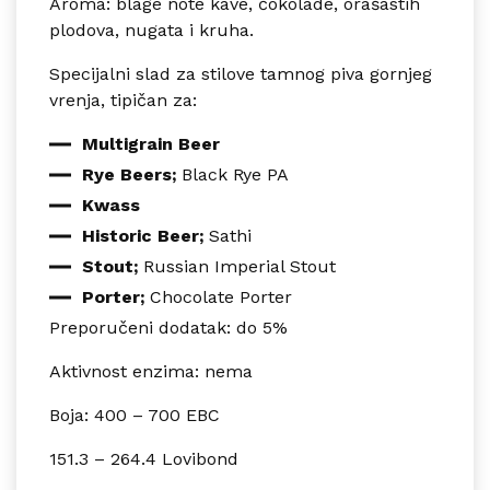
Aroma: blage note kave, čokolade, orašastih
plodova, nugata i kruha.
Specijalni slad za stilove tamnog piva gornjeg
vrenja, tipičan za:
Multigrain Beer
Rye Beers;
Black Rye PA
Kwass
Historic Beer;
Sathi
Stout;
Russian Imperial Stout
Porter;
Chocolate Porter
Preporučeni dodatak: do 5%
Aktivnost enzima: nema
Boja: 400 – 700 EBC
151.3 – 264.4 Lovibond