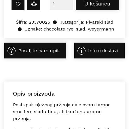
Weyermann CHOCOLATE RYE 1 kg ko
U košaricu
Šifra:
23370025
Kategorija:
Pivarski slad
Oznake:
chocolate rye
,
slad
,
weyermann
Pošaljite nam upit
Info o dostavi
Opis proizvoda
Postupak nježnog prženja daje ovom tamno
smeđem sladu finu, ali izraženu aromu
prženja.