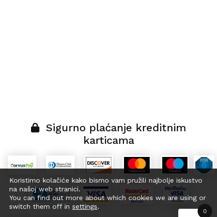
Sigurno plaćanje kreditnim
karticama
Koristimo kolačiće kako bismo vam pružili najbolje iskustvo
na našoj web stranici.
You can find out more about which cookies we are using or
switch them off in
settings
.
0