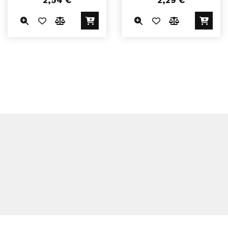
2,54
€
2,29
€