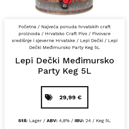
Početna
/
Najveća ponuda hrvatskih craft
proizvoda
/
Hrvatsko Craft Pivo
/
Pivovare
središnje i sjeverne Hrvatske
/
Lepi Dečki
/
Lepi
Dečki Međimursko Party Keg 5L
Lepi Dečki Međimursko
Party Keg 5L
29,99
€
Stil:
Lager /
ABV:
4,8% /
IBU:
24 / Keg 5L