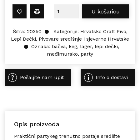
Lepi Dečki Međimursko Party Keg 5L
U košaricu
Šifra:
20350
Kategorije:
Hrvatsko Craft Pivo
,
Lepi Dečki
,
Pivovare središnje i sjeverne Hrvatske
Oznaka:
bačva
,
keg
,
lager
,
lepi dečki
,
međimursko
,
party
Pošaljite nam upit
Info o dostavi
Opis proizvoda
Praktični partykeg trenutno postaje središte