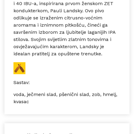
i 40 IBU-a, inspirirana prvom ženskom ZET
kondukterkom, Pauli Landsky.
Ovo pivo
odlikuje se izraženim citrusno-voćnim
aromama i iznimnom pitkošću, čineći ga
savršenim izborom za ljubitelje laganijih IPA
stilova.
Svojim svijetlim zlatnim tonovima i
osvježavajućim karakterom, Landsky je
idealan pratitelj za opuštene trenutke.
Sastav:
voda, ječmeni slad, pšenični slad, zob, hmelj,
kvasac