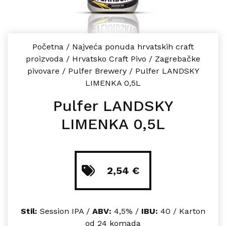
Početna
/
Najveća ponuda hrvatskih craft
proizvoda
/
Hrvatsko Craft Pivo
/
Zagrebačke
pivovare
/
Pulfer Brewery
/
Pulfer LANDSKY
LIMENKA 0,5L
Pulfer LANDSKY
LIMENKA 0,5L
2,54
€
Stil:
Session IPA /
ABV:
4,5% /
IBU:
40 / Karton
od 24 komada