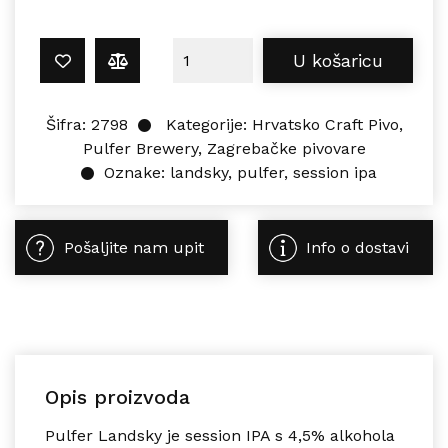
Pulfer LANDSKY LIMENKA 0,5L koli
U košaricu
Šifra:
2798
Kategorije:
Hrvatsko Craft Pivo
,
Pulfer Brewery
,
Zagrebačke pivovare
Oznake:
landsky
,
pulfer
,
session ipa
Pošaljite nam upit
Info o dostavi
Opis proizvoda
Pulfer Landsky je session IPA s 4,5% alkohola