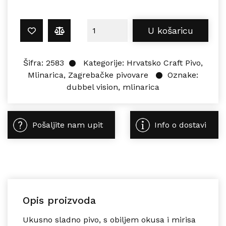
Mlinarica DUBBEL VISION 0,33L koli
U košaricu
Šifra:
2583
Kategorije:
Hrvatsko Craft Pivo
,
Mlinarica
,
Zagrebačke pivovare
Oznake:
dubbel vision
,
mlinarica
Pošaljite nam upit
Info o dostavi
Opis proizvoda
Ukusno sladno pivo, s obiljem okusa i mirisa