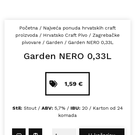
Početna
/
Najveća ponuda hrvatskih craft
proizvoda
/
Hrvatsko Craft Pivo
/
Zagrebačke
pivovare
/
Garden
/
Garden NERO 0,33L
Garden NERO 0,33L
1,59
€
Stil:
Stout /
ABV:
5,7% /
IBU:
20 / Karton od 24
komada
Garden NERO 0,33L količina