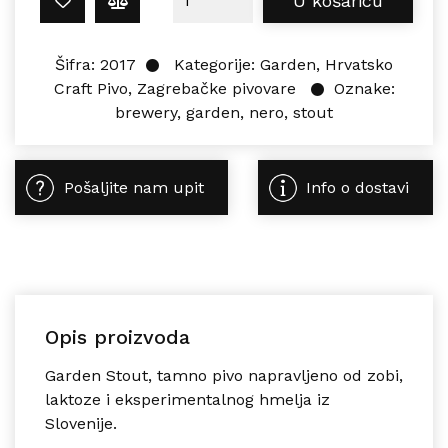
U košaricu
Šifra:
2017
Kategorije:
Garden
,
Hrvatsko
Craft Pivo
,
Zagrebačke pivovare
Oznake:
brewery
,
garden
,
nero
,
stout
Pošaljite nam upit
Info o dostavi
Opis proizvoda
Garden
Stout
, tamno pivo napravljeno od zobi,
laktoze i eksperimentalnog hmelja iz
Slovenije.