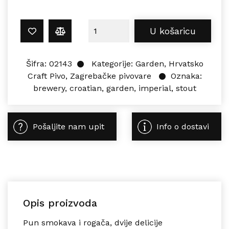
Garden CROATIAN IMPERIAL STOUT 
U košaricu
Šifra:
02143
Kategorije:
Garden
,
Hrvatsko
Craft Pivo
,
Zagrebačke pivovare
Oznaka:
brewery
,
croatian
,
garden
,
imperial
,
stout
Pošaljite nam upit
Info o dostavi
Opis proizvoda
Pun smokava i rogača, dvije delicije