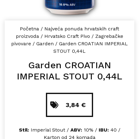
Početna
/
Najveća ponuda hrvatskih craft
proizvoda
/
Hrvatsko Craft Pivo
/
Zagrebačke
pivovare
/
Garden
/
Garden CROATIAN IMPERIAL
STOUT 0,44L
Garden CROATIAN
IMPERIAL STOUT 0,44L
3,84
€
Stil:
Imperial Stout /
ABV:
10% /
IBU:
40 /
Karton od 24 komada