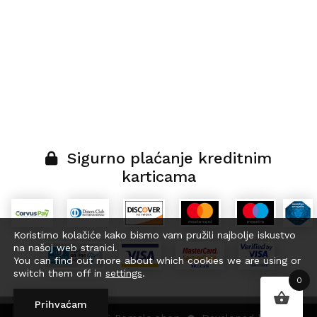
Sigurno plaćanje kreditnim
karticama
Koristimo kolačiće kako bismo vam pružili najbolje iskustvo
na našoj web stranici.
You can find out more about which cookies we are using or
switch them off in
settings
.
0
Prihvaćam