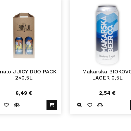
malo JUICY DUO PACK
Makarska BIOKOV
2×0,5L
LAGER 0,5L
6,49
€
2,54
€