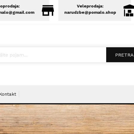
oprodaja:
Veleprodaja:
malo@gmail.com
narudzbe@pomalo.shop
ucts search
PRETRA
Kontakt