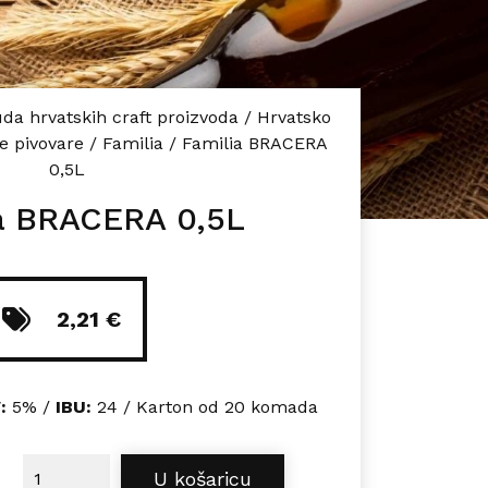
da hrvatskih craft proizvoda
/
Hrvatsko
e pivovare
/
Familia
/
Familia BRACERA
0,5L
a BRACERA 0,5L
2,21
€
:
5% /
IBU:
24 / Karton od 20 komada
Familia BRACERA 0,5L količina
U košaricu