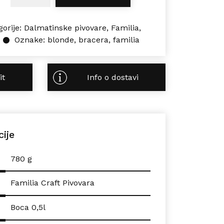
gorije:
Dalmatinske pivovare
,
Familia
,
Oznake:
blonde
,
bracera
,
familia
it
Info o dostavi
cije
780 g
Familia Craft Pivovara
Boca 0,5l