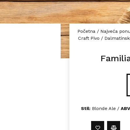
Početna
/
Najveća ponu
Craft Pivo
/
Dalmatinsk
Famili
Stil:
Blonde Ale /
ABV