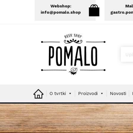
Webshop:
Mal
info@pomalo.shop
gastro.po
Prod
O tvrtki
Proizvodi
Novosti