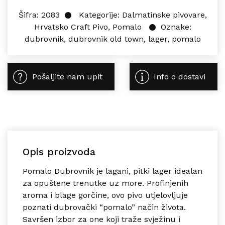
Šifra:
2083
Kategorije:
Dalmatinske pivovare
,
Hrvatsko Craft Pivo
,
Pomalo
Oznake:
dubrovnik
,
dubrovnik old town
,
lager
,
pomalo
Pošaljite nam upit
Info o dostavi
Opis proizvoda
Pomalo Dubrovnik je lagani, pitki lager idealan
za opuštene trenutke uz more. Profinjenih
aroma i blage gorčine, ovo pivo utjelovljuje
poznati dubrovački “pomalo” način života.
Savršen izbor za one koji traže svježinu i