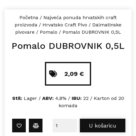
Početna
/
Najveća ponuda hrvatskih craft
proizvoda
/
Hrvatsko Craft Pivo
/
Dalmatinske
pivovare
/
Pomalo
/
Pomalo DUBROVNIK 0,5L
Pomalo DUBROVNIK 0,5L
2,09
€
Stil:
Lager /
ABV:
4,8% /
IBU:
22 / Karton od 20
komada
Pomalo DUBROVNIK 0,5L količina
U košaricu