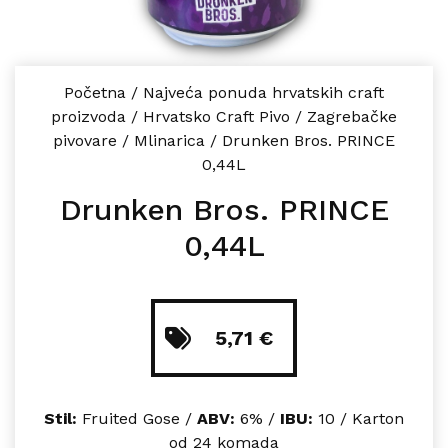
Početna
/
Najveća ponuda hrvatskih craft
proizvoda
/
Hrvatsko Craft Pivo
/
Zagrebačke
pivovare
/
Mlinarica
/
Drunken Bros. PRINCE
0,44L
Drunken Bros. PRINCE
0,44L
5,71
€
Stil:
Fruited Gose /
ABV:
6% /
IBU:
10 / Karton
od 24 komada