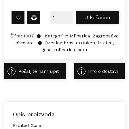
Drunken Bros. PRINCE 0,44L količi
U košaricu
Šifra:
1007
Kategorije:
Mlinarica
,
Zagrebačke
pivovare
Oznaka:
bros
,
drunken
,
fruited
,
gose
,
mlinarica
,
sour
Pošaljite nam upit
Info o dostavi
Opis proizvoda
Fruited Gose