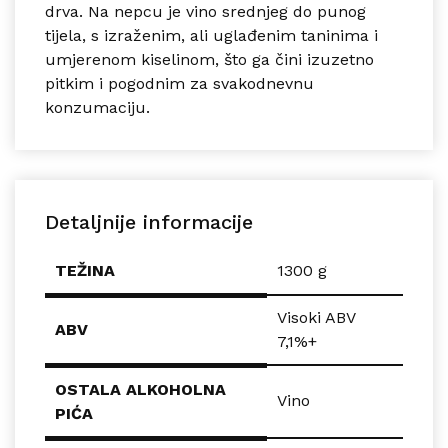
drva.
Na nepcu je vino srednjeg do punog
tijela, s izraženim, ali uglađenim taninima i
umjerenom kiselinom, što ga čini izuzetno
pitkim i pogodnim za svakodnevnu
konzumaciju.
Detaljnije informacije
TEŽINA
1300 g
Visoki ABV
ABV
7,1%+
OSTALA ALKOHOLNA
Vino
PIĆA