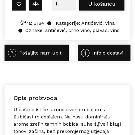
Antičević PLAVAC RIČ 0,75L količin
U košaricu
Šifra:
3184
Kategorije:
Antičević
,
Vina
Oznake:
antičević
,
crno vino
,
plavac
,
vino
Pošaljite nam upit
Info o dostavi
Opis proizvoda
U čaši se ističe tamnocrvenom bojom s
ljubičastim odsjajem.
Na nosu dominiraju
arome zrelih tamnih bobica, suhe šljive i blagi
tonovi začina, bez prekomjernog utjecaja