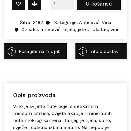
Antičević RUKATAC JIDRO 0,75L kol
U košaricu
Šifra:
3182
Kategorije:
Antičević
,
Vina
Oznaka:
antičević
,
bijelo
,
jidro
,
rukatac
,
vino
Pošaljite nam upit
Info o dostavi
Opis proizvoda
Vino je svijetlo žute boje, s delikatnim
mirisom citrusa, cvijeta akacije i mineralnih
nota mokrog kamena. Tanjeg je tijela, suho,
svježe i odlično izbalansirano. Na nepcu je