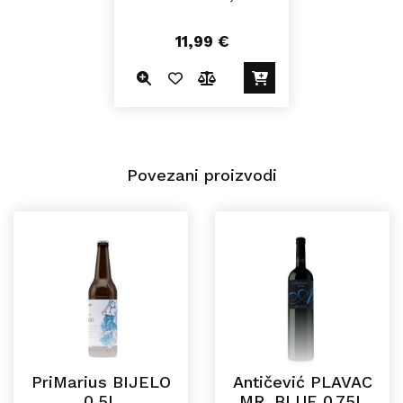
11,99
€
Povezani proizvodi
PriMarius BIJELO
Antičević PLAVAC
0,5L
MR. BLUE 0,75L