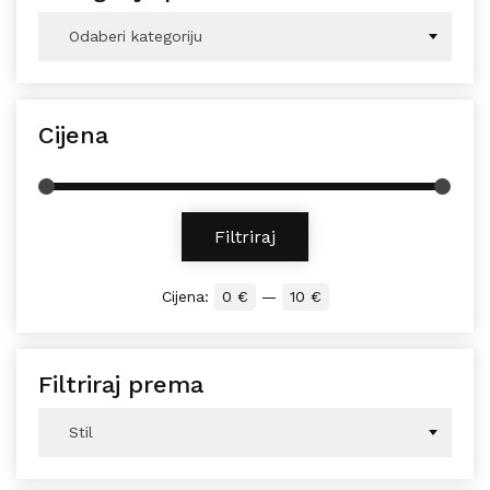
Odaberi kategoriju
Cijena
Min cijena
Maks cijena
Filtriraj
Cijena:
0 €
—
10 €
Filtriraj prema
Stil