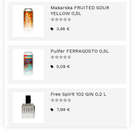
Makarska FRUITED SOUR
YELLOW 0,5L
5
out of
5
3,46
€
Pulfer FERRAGOSTO 0,5L
5
out of
5
5,09
€
Free Spirit 102 GIN 0,2 L
5
out of
5
7,99
€