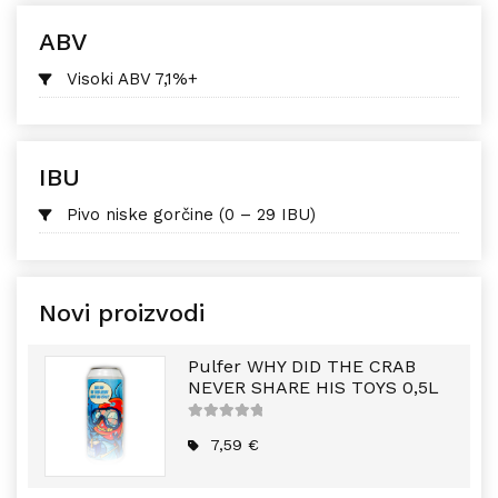
ABV
Visoki ABV 7,1%+
IBU
Pivo niske gorčine (0 – 29 IBU)
Novi proizvodi
Pulfer WHY DID THE CRAB
NEVER SHARE HIS TOYS 0,5L
5
out of
5
7,59
€