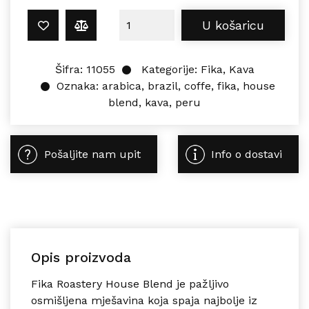
Fika Roastery HOUSE BLEND 250G k
U košaricu
Šifra:
11055
Kategorije:
Fika
,
Kava
Oznaka:
arabica
,
brazil
,
coffe
,
fika
,
house
blend
,
kava
,
peru
Pošaljite nam upit
Info o dostavi
Opis proizvoda
Fika Roastery House Blend je pažljivo
osmišljena mješavina koja spaja najbolje iz