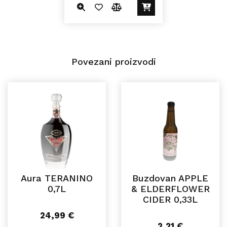
Povezani proizvodi
Aura TERANINO
Buzdovan APPLE
0,7L
& ELDERFLOWER
CIDER 0,33L
24,99
€
2,21
€