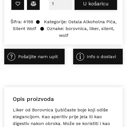
Silent Wolf BOROVNICA 0,7L količin
U košaricu
Šifra:
4198
Kategorije:
Ostala Alkoholna Pića
,
Silent Wolf
Oznake:
borovnica
,
liker
,
silent
,
wolf
Pošaljite nam upit
Info o dostavi
Opis proizvoda
Liker od Borovnica ljubičaste boje koji odiše
elegancijom. Kao aperitiv prije jela ili kao
digestiv nakon obroka. Može se koristiti i kao