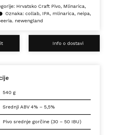
gorije:
Hrvatsko Craft Pivo
,
Mlinarica
,
Oznaka:
collab
,
IPA
,
mlinarica
,
neipa
,
beeria. newengland
it
Info o dostavi
cije
540 g
Srednji ABV 4% – 5,5%
Pivo srednje gorčine (30 – 50 IBU)