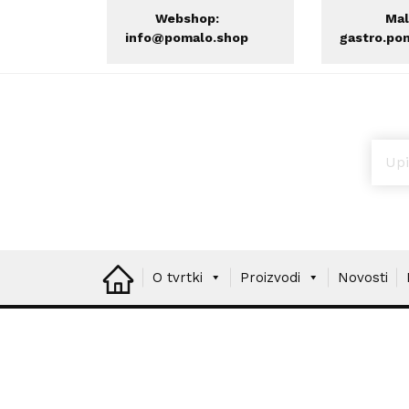
Webshop:
Mal
info@pomalo.shop
gastro.po
Prod
O tvrtki
Proizvodi
Novosti