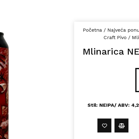
Početna
/
Najveća ponu
Craft Pivo
/
Ml
Mlinarica N
Stil: NEIPA
/
ABV:
4,