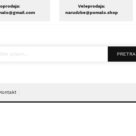
oprodaja:
Veleprodaja:
malo@gmail.com
narudzbe@pomalo.shop
ucts search
PRETRA
Kontakt