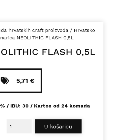
da hrvatskih craft proizvoda
/
Hrvatsko
inarica NEOLITHIC FLASH 0,5L
EOLITHIC FLASH 0,5L
5,71
€
2% /
IBU:
30 / Karton od 24 komada
Mlinarica NEOLITHIC FLASH 0,5L količina
U košaricu