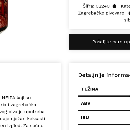
Šifra:
02240
Kate
Zagrebačke pivovare
si
Pošaljite nam up
Detaljnije informa
TEŽINA
n NEIPA koji su
ABV
eria i zagrebačka
vog piva je upotreba
IBU
daje nježan keksasti
en izgled. Za sočnu