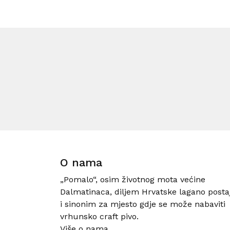
O nama
„Pomalo“, osim životnog mota većine
Dalmatinaca, diljem Hrvatske lagano posta
i sinonim za mjesto gdje se može nabaviti
vrhunsko craft pivo.
Više o nama