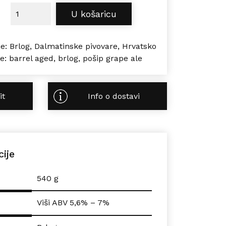
Brlog POŠIP GRAPE ALE BARREL AGED 0,33L količina
U košaricu
je:
Brlog
,
Dalmatinske pivovare
,
Hrvatsko
e:
barrel aged
,
brlog
,
pošip grape ale
it
Info o dostavi
cije
540 g
Viši ABV 5,6% – 7%