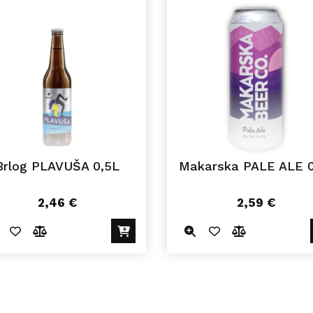
Brlog PLAVUŠA 0,5L
Makarska PALE ALE 0
2,46
€
2,59
€