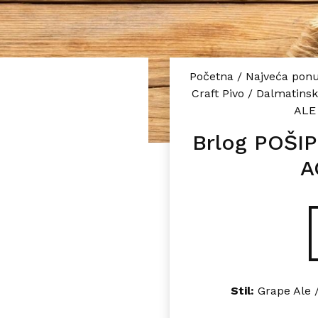
Početna
/
Najveća ponu
Craft Pivo
/
Dalmatinsk
ALE
Brlog POŠI
A
Stil:
Grape Ale 