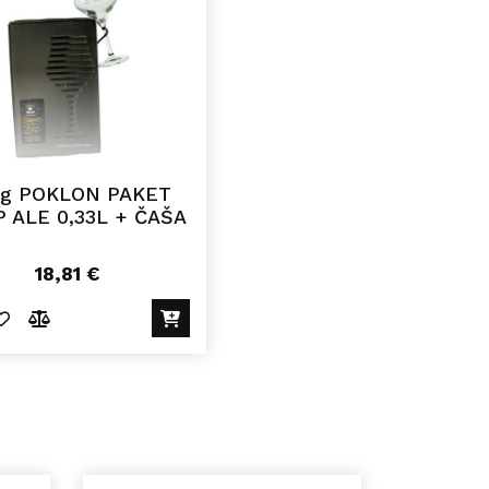
og POKLON PAKET
P ALE 0,33L + ČAŠA
18,81
€