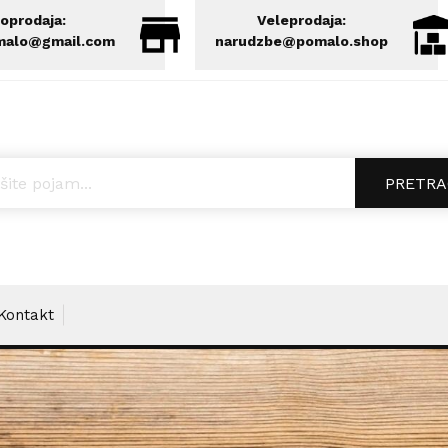
oprodaja:
Veleprodaja:
malo@gmail.com
narudzbe@pomalo.shop
ucts search
PRETRA
Kontakt