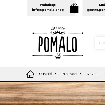
Webshop:
Mal
info@pomalo.shop
gastro.po
Prod
O tvrtki
Proizvodi
Novosti