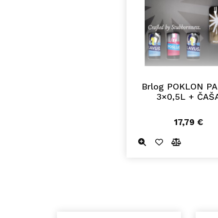
Brlog POKLON P
3×0,5L + ČAŠ
17,79
€