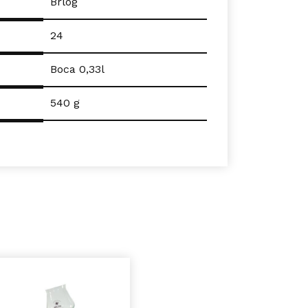
Brlog
24
Boca 0,33l
540 g