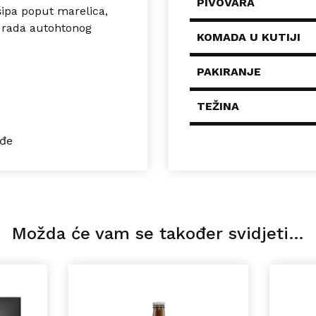
PIVOVARA
šipa poput marelica,
a rada autohtonog
KOMADA U KUTIJI
PAKIRANJE
TEŽINA
žđe
Možda će vam se također svidjeti…