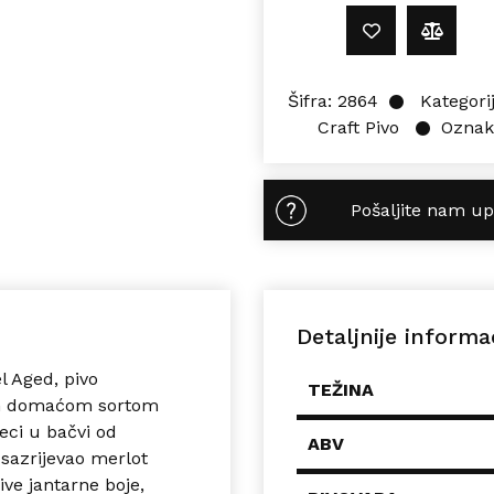
Šifra:
2864
Kategori
Craft Pivo
Oznak
Pošaljite nam up
Detaljnije informa
l Aged, pivo
TEŽINA
om domaćom sortom
eci u bačvi od
ABV
 sazrijevao merlot
ive jantarne boje,