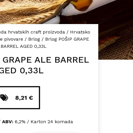
da hrvatskih craft proizvoda
/
Hrvatsko
e pivovare
/
Brlog
/
Brlog POŠIP GRAPE
 BARREL AGED 0,33L
P GRAPE ALE BARREL
GED 0,33L
8,21
€
/
ABV:
6,2% / Karton 24 komada