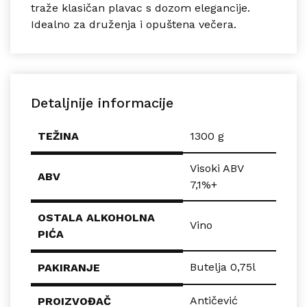
traže klasičan plavac s dozom elegancije.
Idealno za druženja i opuštena večera.
Detaljnije informacije
TEŽINA
1300 g
Visoki ABV
ABV
7,1%+
OSTALA ALKOHOLNA
Vino
PIĆA
Butelja 0,75l
PAKIRANJE
Antičević
PROIZVOĐAČ