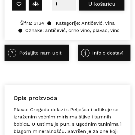
Antičević PLAVAC GREGADA 0,75L ko
U košaricu
Šifra:
3134
Kategorije:
Antičević
,
Vina
Oznake:
antičević
,
crno vino
,
plavac
,
vino
Pošaljite nam upit
Info o dostavi
Opis proizvoda
Plavac Gregada dolazi s Pelješca i odlikuje se
izraženim voćnim mirisima šljive i tamnih
bobica. U ustima je pun, s ugodnim taninima i
blagom mineralnošću. Savršen je za one koji