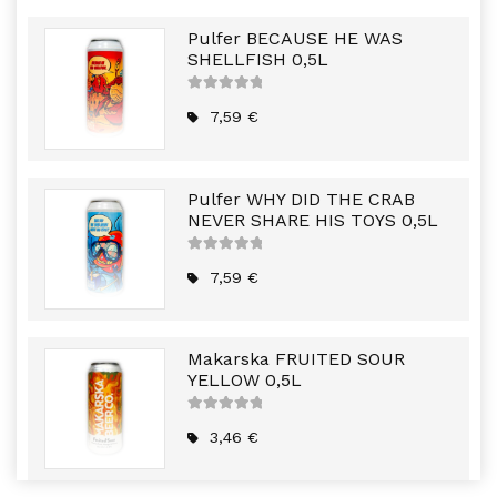
Pulfer BECAUSE HE WAS
SHELLFISH 0,5L
5
out of
5
7,59
€
Pulfer WHY DID THE CRAB
NEVER SHARE HIS TOYS 0,5L
5
out of
5
7,59
€
Makarska FRUITED SOUR
YELLOW 0,5L
5
out of
5
3,46
€