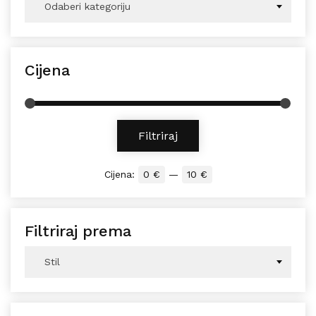
Odaberi kategoriju
Cijena
Min cijena
Maks cijena
Filtriraj
Cijena:
0 €
—
10 €
Filtriraj prema
Stil