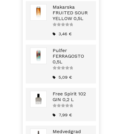
Makarska
FRUITED SOUR
YELLOW 0,5L
5
out of
5
3,46
€
Pulfer
FERRAGOSTO
0,5L
5
out of
5
5,09
€
Free Spirit 102
GIN 0,2 L
5
out of
5
7,99
€
Medvedgrad