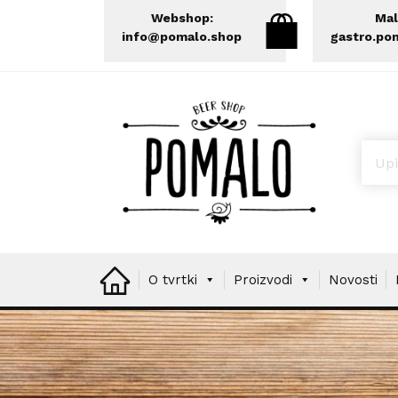
Webshop:
Mal
info@pomalo.shop
gastro.po
Prod
O tvrtki
Proizvodi
Novosti