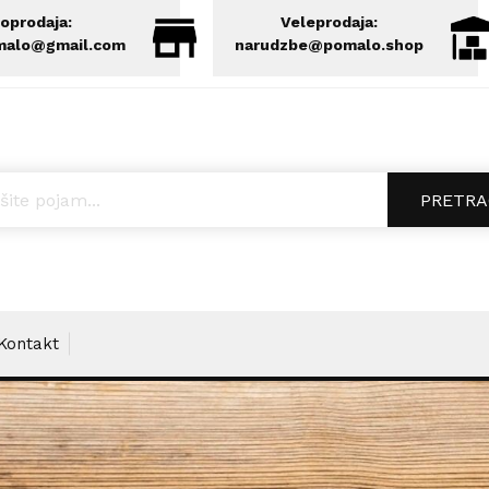
oprodaja:
Veleprodaja:
malo@gmail.com
narudzbe@pomalo.shop
ucts search
PRETRA
Kontakt