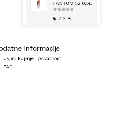
FANTOM 52 0,5L
5
out of
5
3,21
€
odatne informacije
Uvjeti kupnje i privatnost
FAQ