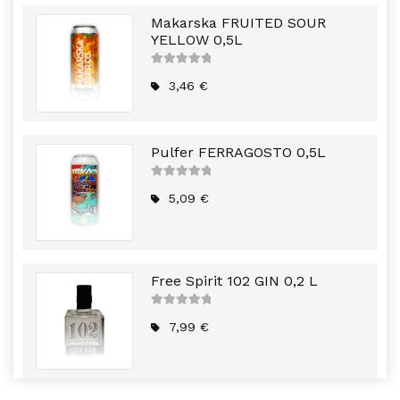
Makarska FRUITED SOUR
YELLOW 0,5L
5
out of
5
3,46
€
Pulfer FERRAGOSTO 0,5L
5
out of
5
5,09
€
Free Spirit 102 GIN 0,2 L
5
out of
5
7,99
€