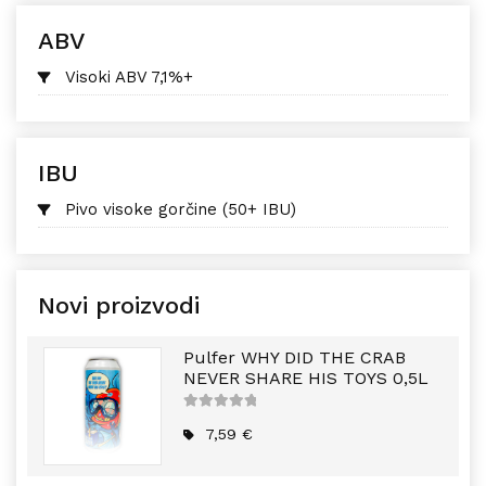
ABV
Visoki ABV 7,1%+
IBU
Pivo visoke gorčine (50+ IBU)
Novi proizvodi
Pulfer WHY DID THE CRAB
NEVER SHARE HIS TOYS 0,5L
5
out of
5
7,59
€