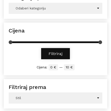
Odaberi kategoriju
Cijena
Min cijena
Maks cijena
Filtriraj
Cijena:
0 €
—
10 €
Filtriraj prema
Stil