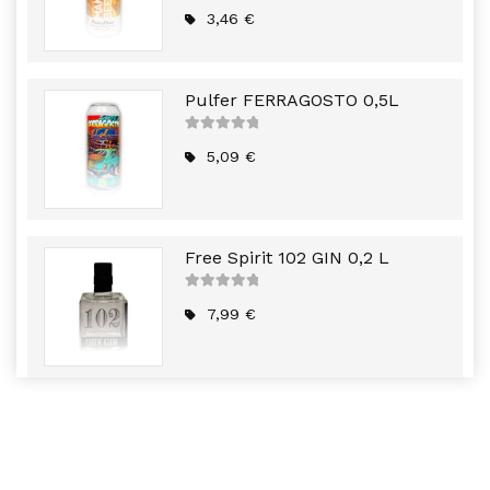
5
out of
5
3,46
€
Pulfer FERRAGOSTO 0,5L
5
out of
5
5,09
€
Free Spirit 102 GIN 0,2 L
5
out of
5
7,99
€