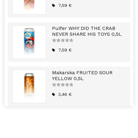
5
out of
5
7,59
€
Pulfer WHY DID THE CRAB
NEVER SHARE HIS TOYS 0,5L
5
out of
5
7,59
€
Makarska FRUITED SOUR
YELLOW 0,5L
5
out of
5
3,46
€