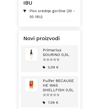
IBU
Pivo srednje gorčine (30 -
50 IBU)
Novi proizvodi
Primarius
SOURINO 0,5L
5
out of
5
3,09
€
Pulfer BECAUSE
HE WAS
SHELLFISH 0,5L
5
out of
5
7,59
€