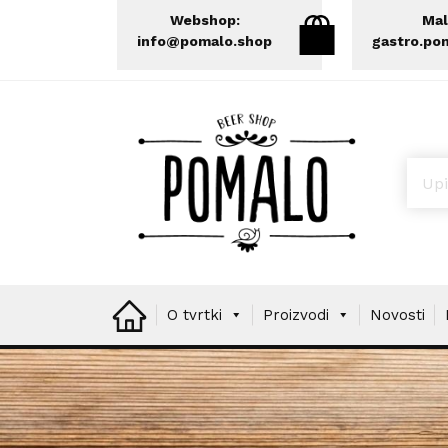
Webshop:
Mal
info@pomalo.shop
gastro.po
Prod
O tvrtki
Proizvodi
Novosti