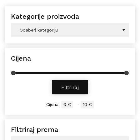
Kategorije proizvoda
Odaberi kategoriju
Cijena
Min cijena
Maks cijena
Filtriraj
Cijena:
0 €
—
10 €
Filtriraj prema