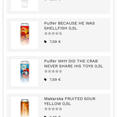
Pulfer BECAUSE HE WAS
SHELLFISH 0,5L
5
out of
5
7,59
€
Pulfer WHY DID THE CRAB
NEVER SHARE HIS TOYS 0,5L
5
out of
5
7,59
€
Makarska FRUITED SOUR
YELLOW 0,5L
5
out of
5