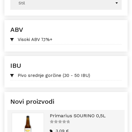
Stil
ABV
Visoki ABV 7,1%+
IBU
Pivo srednje gorčine (30 - 50 IBU)
Novi proizvodi
Primarius SOURINO 0,5L
5
out of
5
3,09
€