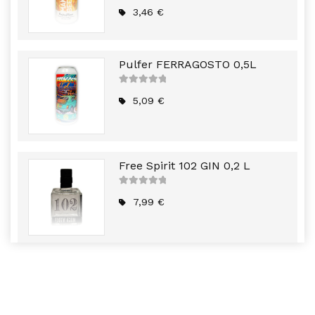
5
out of
5
3,46
€
Pulfer FERRAGOSTO 0,5L
5
out of
5
5,09
€
Free Spirit 102 GIN 0,2 L
5
out of
5
7,99
€