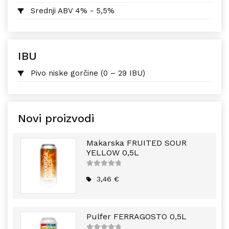
Srednji ABV 4% - 5,5%
IBU
Pivo niske gorčine (0 – 29 IBU)
Novi proizvodi
Makarska FRUITED SOUR
YELLOW 0,5L
5
out of
5
3,46
€
Pulfer FERRAGOSTO 0,5L