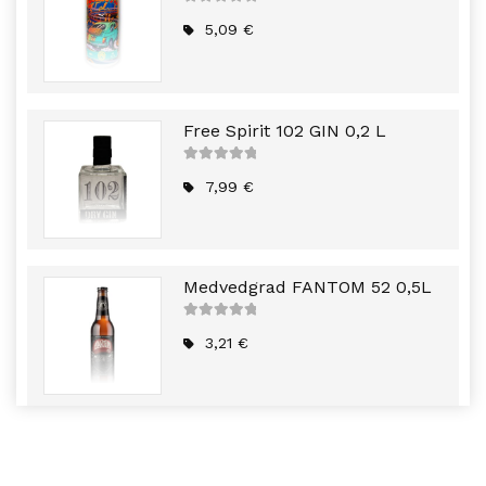
5
out of
5
5,09
€
Free Spirit 102 GIN 0,2 L
5
out of
5
7,99
€
Medvedgrad FANTOM 52 0,5L
5
out of
5
3,21
€