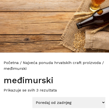
Početna
/
Najveća ponuda hrvatskih craft proizvoda
/
međimurski
međimurski
Poredano po najnovijem
Prikazuje se svih 3 rezultata