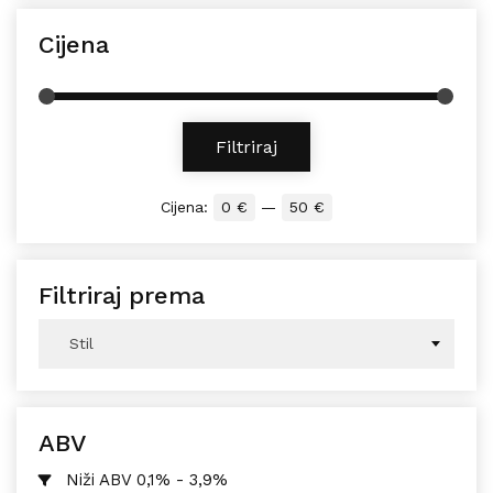
Cijena
Min cijena
Maks cijena
Filtriraj
Cijena:
0 €
—
50 €
Filtriraj prema
Stil
ABV
Niži ABV 0,1% - 3,9%