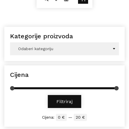
Kategorije proizvoda
Odaberi kategoriju
Cijena
Min cijena
Maks cijena
Filtriraj
Cijena:
0 €
—
20 €