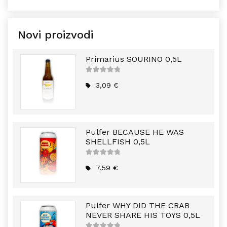
Novi proizvodi
Primarius SOURINO 0,5L
5
out of
5
3,09
€
Pulfer BECAUSE HE WAS
SHELLFISH 0,5L
5
out of
5
7,59
€
Pulfer WHY DID THE CRAB
NEVER SHARE HIS TOYS 0,5L