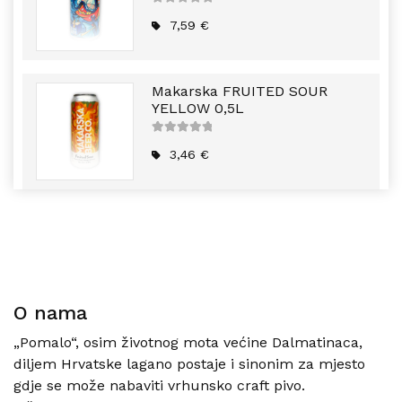
5
out of
5
7,59
€
Makarska FRUITED SOUR
YELLOW 0,5L
5
out of
5
3,46
€
O nama
„Pomalo“, osim životnog mota većine Dalmatinaca,
diljem Hrvatske lagano postaje i sinonim za mjesto
gdje se može nabaviti vrhunsko craft pivo.