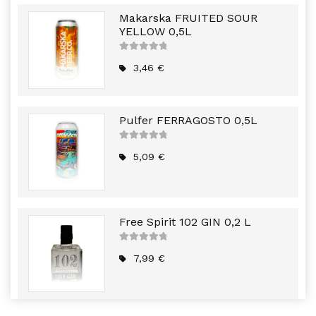
Makarska FRUITED SOUR
YELLOW 0,5L
5
out of
5
3,46
€
Pulfer FERRAGOSTO 0,5L
5
out of
5
5,09
€
Free Spirit 102 GIN 0,2 L
5
out of
5
7,99
€