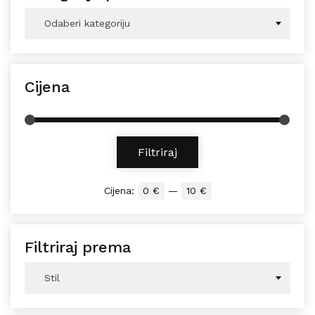
Odaberi kategoriju
Cijena
Min cijena
Maks cijena
Filtriraj
Cijena:
0 €
—
10 €
Filtriraj prema
Stil