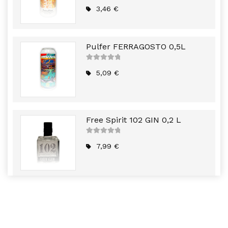
5
out of
5
3,46
€
Pulfer FERRAGOSTO 0,5L
5
out of
5
5,09
€
Free Spirit 102 GIN 0,2 L
5
out of
5
7,99
€