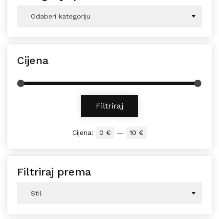
Odaberi kategoriju
Cijena
Min cijena
Maks cijena
Filtriraj
Cijena:
0 €
—
10 €
Filtriraj prema
Stil