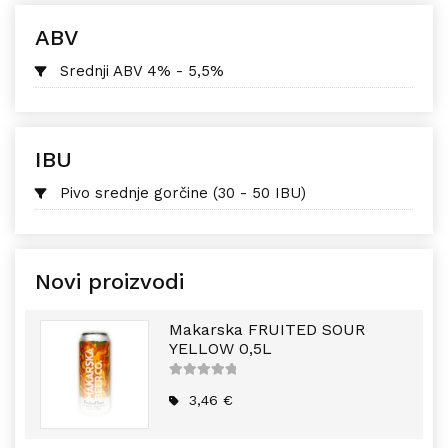
ABV
Srednji ABV 4% - 5,5%
IBU
Pivo srednje gorčine (30 - 50 IBU)
Novi proizvodi
Makarska FRUITED SOUR
YELLOW 0,5L
5
out of
5
3,46
€