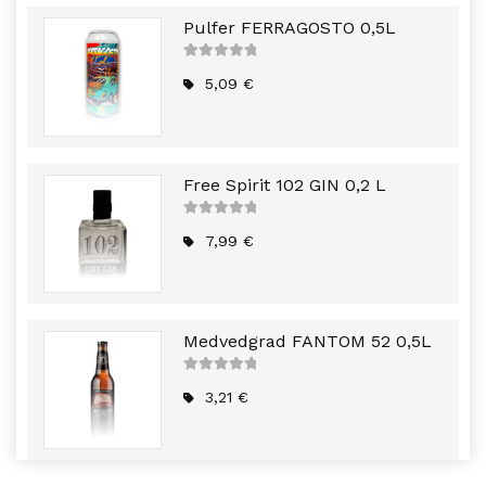
Pulfer FERRAGOSTO 0,5L
5
out of
5
5,09
€
Free Spirit 102 GIN 0,2 L
5
out of
5
7,99
€
Medvedgrad FANTOM 52 0,5L
5
out of
5
3,21
€