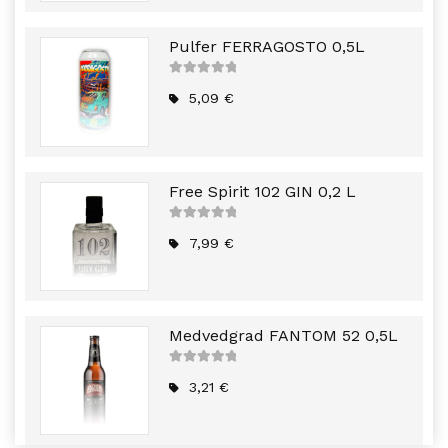
Pulfer FERRAGOSTO 0,5L
5
out of
5
5,09
€
Free Spirit 102 GIN 0,2 L
5
out of
5
7,99
€
Medvedgrad FANTOM 52 0,5L
5
out of
5
3,21
€