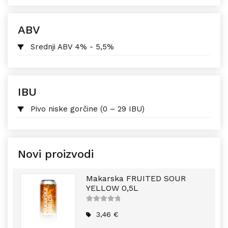
ABV
Srednji ABV 4% - 5,5%
IBU
Pivo niske gorčine (0 – 29 IBU)
Novi proizvodi
Makarska FRUITED SOUR
YELLOW 0,5L
5
out of
5
3,46
€