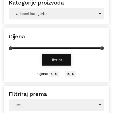
Kategorije proizvoda
Odaberi kategoriju
Cijena
Min cijena
Maks cijena
Filtriraj
Cijena:
0 €
—
10 €
Filtriraj prema
Stil