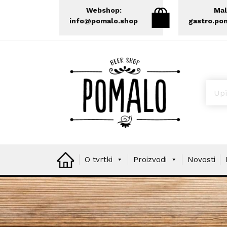
Webshop:
Mal
info@pomalo.shop
gastro.po
Prod
O tvrtki
Proizvodi
Novosti