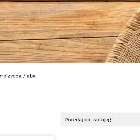
proizvoda
/
aba