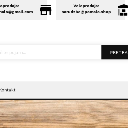
oprodaja:
Veleprodaja:
malo@gmail.com
narudzbe@pomalo.shop
ucts search
PRETRA
Kontakt