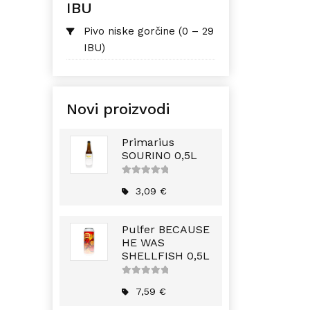
IBU
Pivo niske gorčine (0 – 29
IBU)
Novi proizvodi
Primarius
SOURINO 0,5L
5
out of
5
3,09
€
Pulfer BECAUSE
HE WAS
SHELLFISH 0,5L
5
out of
5
7,59
€