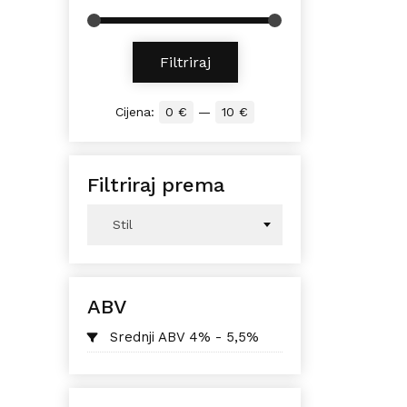
Min cijena
Maks cijena
Filtriraj
Cijena:
0 €
—
10 €
Filtriraj prema
Stil
ABV
Srednji ABV 4% - 5,5%