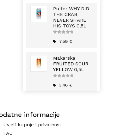
Pulfer WHY DID
THE CRAB
NEVER SHARE
HIS TOYS 0,5L
5
out of
5
7,59
€
Makarska
FRUITED SOUR
YELLOW 0,5L
5
out of
5
3,46
€
odatne informacije
Uvjeti kupnje i privatnost
FAQ